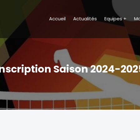
Accueil
Actualités
Equipes
Ma
envenue sur le site du TFVB –
ll
Inscription Saison 2024-202