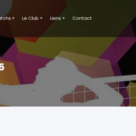
tchs
Le Club
Liens
Contact
 Thorigné-Fouillard Volley
5